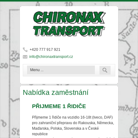
Přejít k hlavnímu obsahu
+420 777 917 921
info@chironaxtransport.cz
Vyhledává
Hledat
Nabídka zaměstnání
PŘIJMEME 1 ŘIDIČE
Přijmeme 1 řidiče na vozidlo 16-18t (Iveco, DAF)
pro zahraniční přepravu do Rakouska, Německa,
Maďarska, Polska, Slovenska a v České
republice