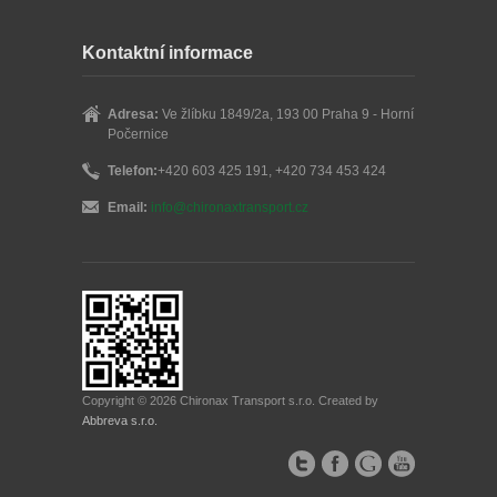
Kontaktní informace
Adresa:
Ve žlíbku 1849/2a, 193 00 Praha 9 - Horní
Počernice
Telefon:
+420 603 425 191, +420 734 453 424
Email:
info@chironaxtransport.cz
Copyright © 2026 Chironax Transport s.r.o. Created by
Abbreva s.r.o.