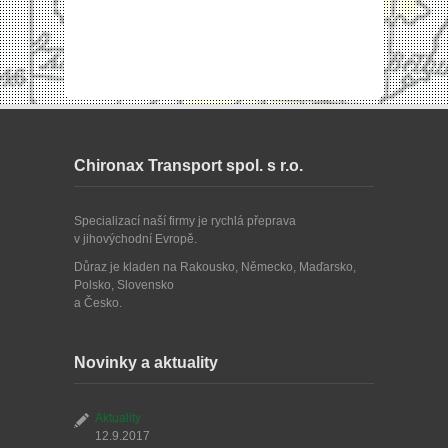
Chironax Transport spol. s r.o.
Specializací naší firmy je rychlá přeprava
v jihovýchodní Evropě.
Důraz je kladen na Rakousko, Německo, Maďarsko,
Polsko, Slovensko
a Česko.
Novinky a aktuality
Aktuality
12.9.2017