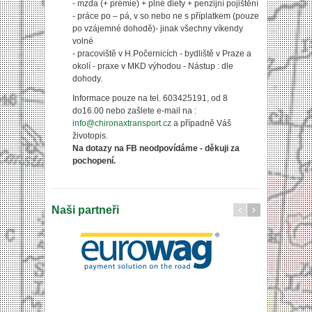
- mzda (+ prémie) + plné diety + penzijní pojištění
- práce po – pá, v so nebo ne s příplatkem (pouze
po vzájemné dohodě)- jinak všechny víkendy
volné
- pracoviště v H.Počernicích - bydliště v Praze a
okolí - praxe v MKD výhodou - Nástup : dle
dohody.
Informace pouze na tel. 603425191, od 8
do16.00 nebo zašlete e-mail na :
info@chironaxtransport.cz
a případně Váš
životopis.
Na dotazy na FB neodpovídáme - děkuji za
pochopení.
Naši partneři