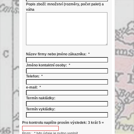
Popis zboží: množství (rozměry, počet palet) a
váha
Název firmy nebo jméno zákazníka: *
Jméno kontaktní osoby: *
Telefon: *
e-mail: *
Termín nakládky:
Termín vykládky:
Pro kontrolu napište prosím výsledek: 3 krát 5 =
Pozn: * tyto údaje je nutno vyplnit