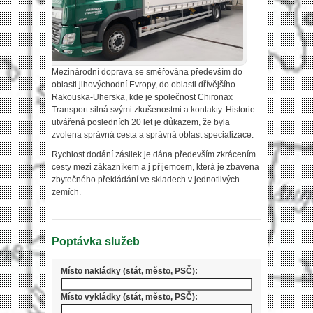
Mezinárodní doprava se směřována především do
oblasti jihovýchodní Evropy, do oblasti dřívějšího
Rakouska-Uherska, kde je společnost Chironax
Transport silná svými zkušenostmi a kontakty. Historie
utvářená posledních 20 let je důkazem, že byla
zvolena správná cesta a správná oblast specializace.
Rychlost dodání zásilek je dána především zkrácením
cesty mezi zákazníkem a j příjemcem, která je zbavena
zbytečného překládání ve skladech v jednotlivých
zemích.
Poptávka služeb
Místo nakládky (stát, město, PSČ):
Místo vykládky (stát, město, PSČ):